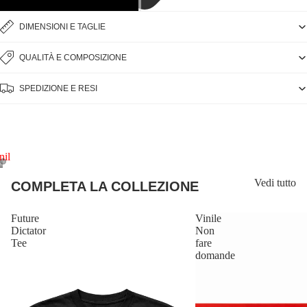
I
DIMENSIONI E TAGLIE
V
QUALITÀ E COMPOSIZIONE
SPEDIZIONE E RESI
I
N
Vedi tutto
COMPLETA LA COLLEZIONE
I
Future
Vinile
Dictator
Non
L
Tee
fare
domande
E