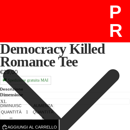
P
R
O
Democracy Killed
Romance Tee
D
€29,00
O
🚚 Spedizione gratuita MAI
Descrizione
Dimensione
T
DIMINUISCI
AUMENTA
QUANTITÀ
QUANTITÀ
T
ALTRO
AGGIUNGI AL CARRELLO