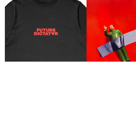
M
A
G
L
€29,00
I
E
T
Future Dictator Tee
Vinile Non fare domande
€29,00
€29,00